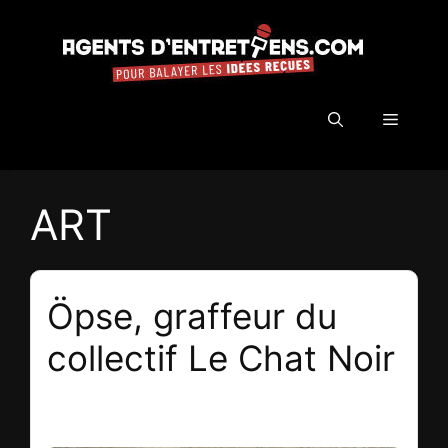
Aller
au
contenu
Menu
ART
Öpse, graffeur du
collectif Le Chat Noir
20 mai 2018