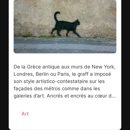
De la Grèce antique aux murs de New York,
Londres, Berlin ou Paris, le graff a imposé
son style artistico-contestataire sur les
façades des métros comme dans les
galeries d’art. Ancrés et encrés au cœur de
la cité, bras visuel armé du mouvement hip-
hop, les graffeurs ont su, souvent dans
Catégories
Art
l’illégalité, marquer de leur empreinte
l’environnement urbain quotidien