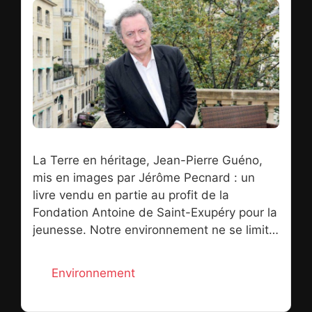
La Terre en héritage, Jean-Pierre Guéno,
mis en images par Jérôme Pecnard : un
livre vendu en partie au profit de la
Fondation Antoine de Saint-Exupéry pour la
jeunesse. Notre environnement ne se limite
pas aux volcans, à la forêt, à la couche
d’ozone, explique en préambule de son
Catégories
Environnement
ouvrage, La Terre en héritage, l’écrivain
Jean-Pierre Guéno. Notre société du XXIe