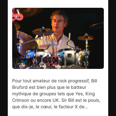
grosse machine à tubes venue d’outre-
Rhin. Entre les doigts de fée des deux
pianistes, le métal se pare d’une toute
nouvelle dimension mélodique et quitte les
enfers des guitares cracheuses de feu pour
rejoindre les anges au paradis des touches
noires et blanches. photo : Tina Dubrovsky
Pour tout amateur de rock progressif, Bill
Bruford est bien plus que le batteur
mythique de groupes tels que Yes, King
Crimson ou encore UK. Sir Bill est le pouls,
que dis-je, le cœur, le facteur X de
moments d’anthologie à jamais gravés au