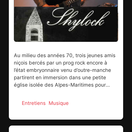
Au milieu des années 70, trois jeunes amis
niçois bercés par un prog rock encore à
l’état embryonnaire venu d’outre-manche
partirent en immersion dans une petite
église isolée des Alpes-Maritimes pour
vivre leur foi… en la musique. De cette
retraite faite d’émulation créative, de
Catégories
Entretiens
,
Musique
marches méditatives et de répétitions
intensives naquit un album, « Gialorgues »,
petit bijou dans la lignée de King Crimson.
Si la sortie d’une seconde pépite, » île de