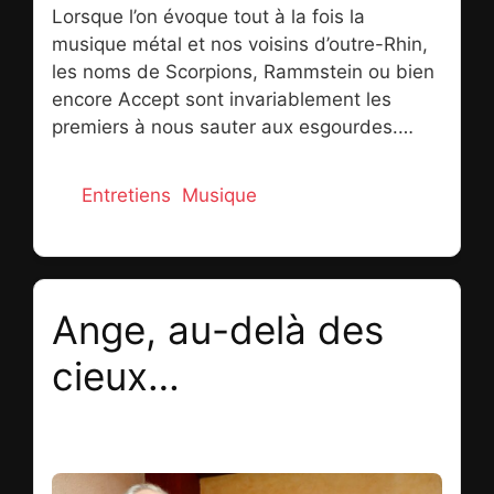
Lorsque l’on évoque tout à la fois la
musique métal et nos voisins d’outre-Rhin,
les noms de Scorpions, Rammstein ou bien
encore Accept sont invariablement les
premiers à nous sauter aux esgourdes.
Dans le registre prog, il existe pourtant un
groupe qui, depuis plusieurs décennies,
Catégories
Entretiens
,
Musique
s’attire les faveurs des amoureux du genre.
Formé en 1986 par un quintet aujourd’hui
encore au complet, Vanden Plas nous
délecte d’albums conceptuels comme
Ange, au-delà des
l’attestent les deux chapitres de
« Chronicles of the Immortals », inspirés du
cieux…
livre de leur compatriote Wolfgang
Hohlbein. Sur le socle de ces chroniques,
5 janvier 2023
nos voisins germaniques nous régalent,
avec leur dernier né « Live and Immortal »,
d’une prestation scénique enregistrée en