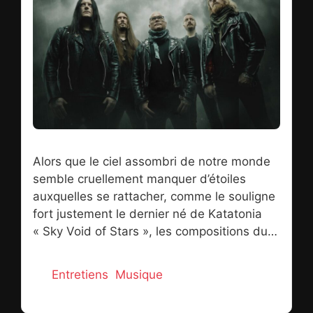
l’utilisation de tonalités isochrones, une
introspection aux divines vertus
méditatives voire curatives dont chaque
écoute transporte, transcende même. Why
so Cynic ? Photo : Ekaterina Gorbacheva
Alors que le ciel assombri de notre monde
semble cruellement manquer d’étoiles
auxquelles se rattacher, comme le souligne
fort justement le dernier né de Katatonia
« Sky Void of Stars », les compositions du
quintet suédois possèdent elles cette rare
vertu curative d’illuminer de leur halo un
Catégories
Entretiens
,
Musique
paysage musical ambiant en quête de
rayonnement. Après une pause salvatrice