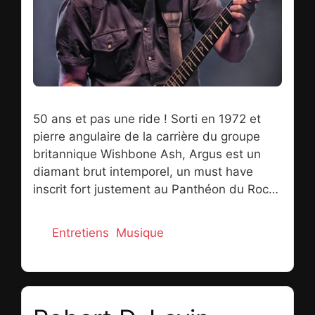
50 ans et pas une ride ! Sorti en 1972 et
pierre angulaire de la carrière du groupe
britannique Wishbone Ash, Argus est un
diamant brut intemporel, un must have
inscrit fort justement au Panthéon du Rock.
En plus de cinq décennies, trente albums,
et malgré des déboires judiciaires afin que
Catégories
Entretiens
,
Musique
perdure l’aventure musicale, Andy Powell, à
la barre du projet depuis sa création en
1969, a traversé les modes et les scènes
du monde entier Flying V en bandoulière.
Wishbone Ash, c’est, au-delà d’une