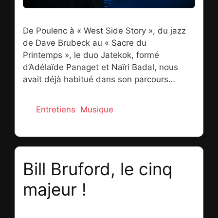
De Poulenc à « West Side Story », du jazz
de Dave Brubeck au « Sacre du
Printemps », le duo Jatekok, formé
d’Adélaïde Panaget et Naïri Badal, nous
avait déjà habitué dans son parcours
discographique à couvrir de la sublime
symbiose de ses quatre mains un large
Catégories
Entretiens
,
Musique
éventail musical. Bouleversant un peu plus
encore les codes de la musique classique
et poursuivant dans cet art du grand écart
pianistique, le duo Jatekok nous revient
Bill Bruford, le cinq
avec un exquis album de reprises du
groupe de métal Rammstein avec lequel
majeur !
Adelaïde et Naïri ont sillonné les plus
grands stades d’Europe assurant, en 2019
21 décembre 2022
puis en 2022, la première partie de la