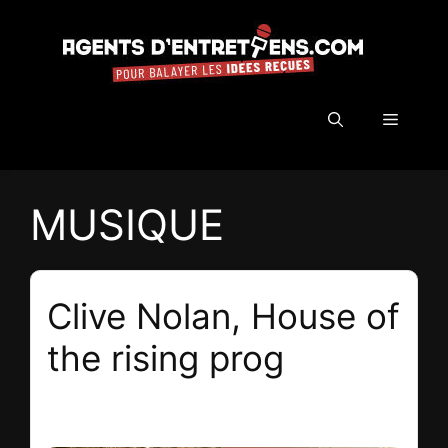
Aller
au
contenu
Menu
MUSIQUE
Clive Nolan, House of
the rising prog
20 juin 2023