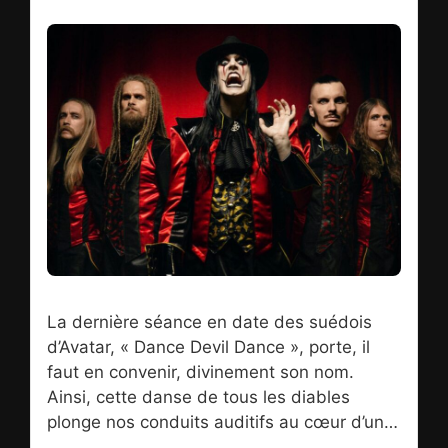
que « Foxtrot », deuxième album de
Genesis sous l’ère Hackett, a soufflé ses
cinquante bougies, LE guitariste de légende
s’est lancé dans une tournée anniversaire
qui passera par La Seine Musicale à
Boulogne-Billancourt le 19 avril prochain et
sera l’occasion de distiller, entre-autres, en
live, les plus de 23 minutes du magique
Supper’s Ready, véritable odyssée
musicale, quintessence du prog-rock. À vos
agendas !
La dernière séance en date des suédois
d’Avatar, « Dance Devil Dance », porte, il
faut en convenir, divinement son nom.
Ainsi, cette danse de tous les diables
plonge nos conduits auditifs au cœur d’un
maelstrom dans lequel on se laisse happer