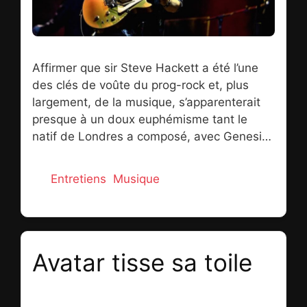
Affirmer que sir Steve Hackett a été l’une
des clés de voûte du prog-rock et, plus
largement, de la musique, s’apparenterait
presque à un doux euphémisme tant le
natif de Londres a composé, avec Genesis
ou en solo, des moments passés à la
postérité. Entre 1971 et 1977, de « Nursery
Catégories
Entretiens
,
Musique
Cryme » à « Wind & Wuthering », la guitare
nimbée d’onirisme de Steve Hackett aux
sonorités tantôt électriques, tantôt
acoustiques va guider Genesis vers la
Avatar tisse sa toile
consécration et des albums dont,
aujourd’hui encore, à la 14.124e écoute la
béatitude auditive demeure intacte. Alors
17 mars 2023