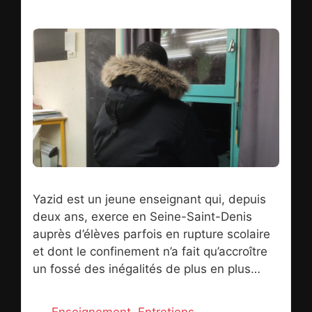
Yazid est un jeune enseignant qui, depuis
deux ans, exerce en Seine-Saint-Denis
auprès d’élèves parfois en rupture scolaire
et dont le confinement n’a fait qu’accroître
un fossé des inégalités de plus en plus
marqué. Le premier confinement, c’est dans
son petit appartement que l’instituteur l’a
Catégories
Enseignement
,
Entretiens