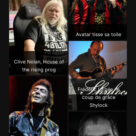
Avatar tisse sa toile
Clive Nolan, House of
the rising prog
Frédéric L’Épée, le
coup de grâce
Shylock