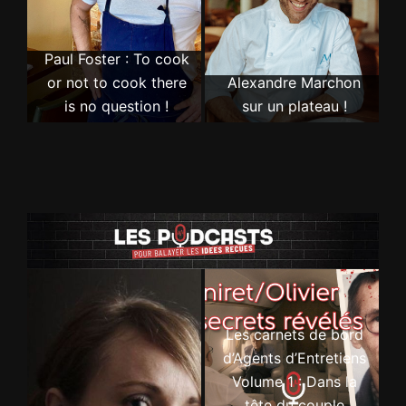
Paul Foster : To cook
or not to cook there
Alexandre Marchon
is no question !
sur un plateau !
Les carnets de bord
d’Agents d’Entretiens
Volume 1 : Dans la
tête du couple