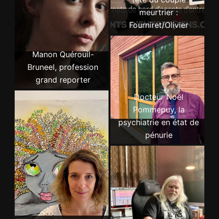
meurtrier :
Fourniret/Olivier
Manon Quérouil-
Bruneel, profession
grand reporter
Docteur Noël
Pommepuy, la
psychiatrie en état de
pénurie