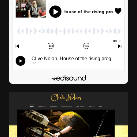
Clive Nolan, House of the rising prog
00
:
00
00
:
00
Clive Nolan, House of the rising prog
30:11
S’abonner
Edisound
Flux RSS
Partager l'épisode
Facebook
X
LinkedIn
Lien de l'épisode