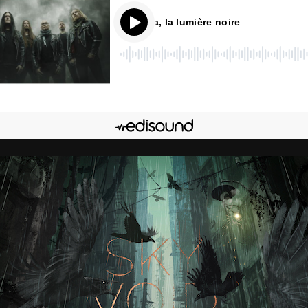
Katatonia, la lumière noire
00
:
00
onner
Edisound
Flux RSS
ger l'épisode
Facebook
X
LinkedIn
Lien de l'épisode