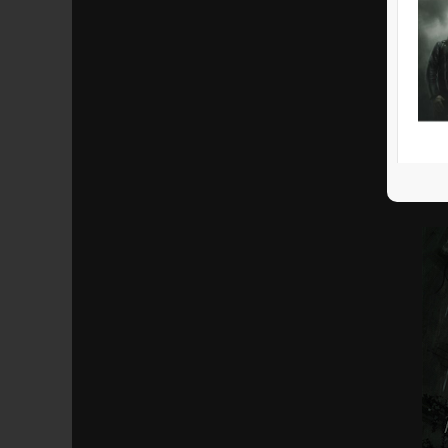
S’ab
Parta