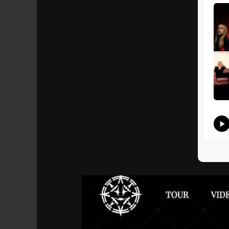
S’ab
Parta