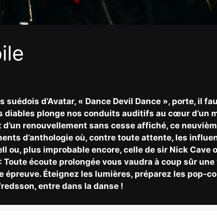
ile
s suédois d’Avatar, « Dance Devil Dance », porte, il f
es diables plonge nos conduits auditifs au cœur d’un 
t d’un renouvellement sans cesse affiché, ce neuvièm
ents d’anthologie où, contre toute attente, les infl
rrell ou, plus improbable encore, celle de sir Nick Ca
 Toute écoute prolongée vous vaudra à coup sûr une v
 épreuve. Éteignez les lumières, préparez les pop-corn
redsson, entre dans la danse !