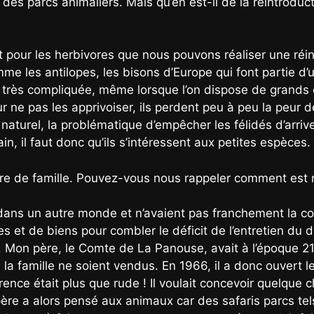
 des parcs animaliers. Mais qu’en est-il de la réintrodu
 pour les herbivores que nous pouvons réaliser une réin
 les antilopes, les bisons d’Europe qui font partie d’un
est très compliquée, même lorsque l’on dispose de gran
r ne pas les apprivoiser, ils perdent peu à peu la peur d
naturel, la problématique d’empêcher les félidés d’arriver
ain, il faut donc qu’ils s’intéressent aux petites espèces.
aire de famille. Pouvez-vous nous rappeler comment est 
dans un autre monde et n’avaient pas franchement la c
et de biens pour combler le déficit de l’entretien du 
 Mon père, le Comte de La Panouse, avait à l’époque 21 a
a famille ne soient vendus. En 1966, il a donc ouvert l
rence était plus que rude ! Il voulait concevoir quelque
ère a alors pensé aux animaux car des safaris parcs tels