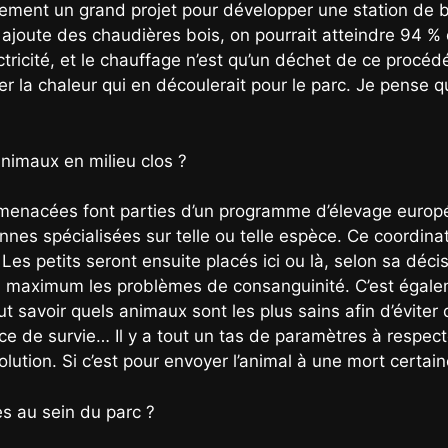
ement un grand projet pour développer une station de b
ajoute des chaudières bois, on pourrait atteindre 94 %
ectricité, et le chauffage n’est qu’un déchet de ce proc
der la chaleur qui en découlerait pour le parc. Je pense 
nimaux en milieu clos ?
menacées font parties d’un programme d’élevage europ
nes spécialisées sur telle ou telle espèce. Ce coordinat
Les petits seront ensuite placés ici ou là, selon sa déci
 au maximum les problèmes de consanguinité. C’est égale
faut savoir quels animaux sont les plus sains afin d’évite
e de survie… Il y a tout un tas de paramètres à respecte
ution. Si c’est pour envoyer l’animal à une mort certain
es au sein du parc ?