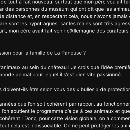
de tout à fait nouveau, surtout que mon père voulait fa
par des personnes du muséum qui ont dit que les animaux
de distance et, en respectant cela, nous n’avons jamais e
are sont les hypotragues, car les mâles sont très agress
rt, mon père avait fait venir d’Allemagne des curateurs 
ssion pour la famille de La Panouse ?
, d’animaux au sein du château ! Je crois que l’idée prem
 monde animal pour lequel il s’est bien vite passionné.
 doivent-ils être selon vous des « bulles » de protectio
années que l’on soit cohérent par rapport au fonctionnem
 l’on soutient le programme d’aide à ces animaux et que
s cohérent ! Donc, pour cette vision globale, on a comm
t cela est indissociable. On ne peut protéger les anim