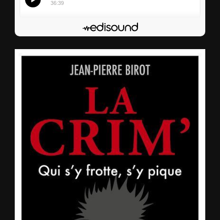
36:39
S’abonner
Edisound
Flux RSS
Partager l'épisode
Facebook
X
LinkedIn
Lien de l'épisode