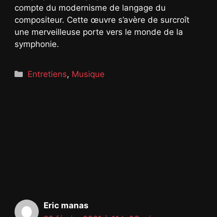
compte du modernisme de langage du
compositeur. Cette œuvre s’avère de surcroît
une merveilleuse porte vers le monde de la
symphonie.
Catégories
Entretiens
,
Musique
1 réflexion au sujet de
« Jean-Marc Luisada,
Romances sans
paroles »
Eric manas