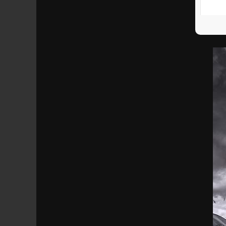
S’ab
Parta