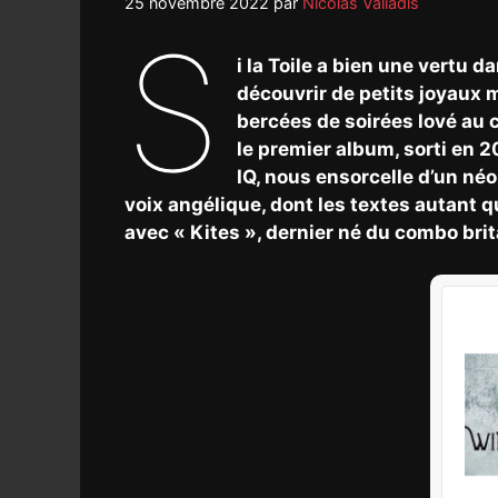
25 novembre 2022
par
Nicolas Valiadis
S
i la Toile a bien une vertu d
découvrir de petits joyaux 
bercées de soirées lové au 
le premier album, sorti en 
IQ, nous ensorcelle d’un né
voix angélique, dont les textes autant 
avec « Kites », dernier né du combo bri