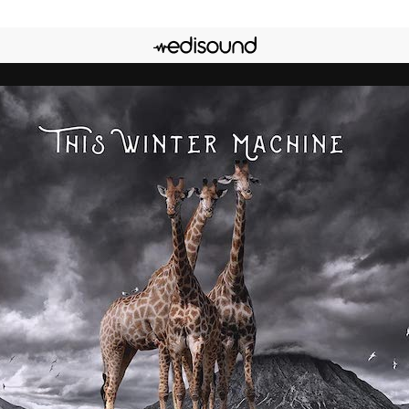
onner
Edisound
Flux RSS
ger l'épisode
Facebook
X
LinkedIn
Lien de l'épisode