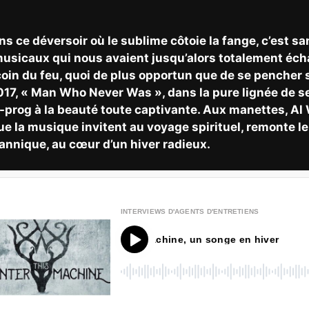
ans ce déversoir où le sublime côtoie la fange, c’est s
musicaux qui nous avaient jusqu’alors totalement éch
coin du feu, quoi de plus opportun que de se pencher 
2017, « Man Who Never Was », dans la pure lignée de s
o-prog à la beauté toute captivante. Aux manettes, Al 
que la musique invitent au voyage spirituel, remonte l
tannique, au cœur d’un hiver radieux.
INTERVIEWS D'AGENTS D'ENTRETIENS
This Winter Machine, un songe en hiver
00
:
00