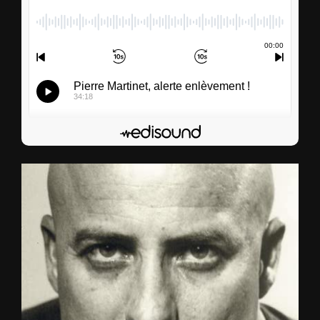
00
:
00
00
:
00
Pierre Martinet, alerte enlèvement !
34:18
S’abonner
Edisound
Flux RSS
Partager l'épisode
Facebook
X
LinkedIn
Lien de l'épisode