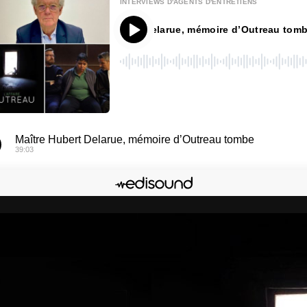
INTERVIEWS D'AGENTS D'ENTRETIENS
Maître Hubert Delarue, mémoire d’Outreau tombe
00
:
00
Maître Hubert Delarue, mémoire d’Outreau tombe
39:03
onner
Edisound
Flux RSS
ger l'épisode
Facebook
X
LinkedIn
Lien de l'épisode