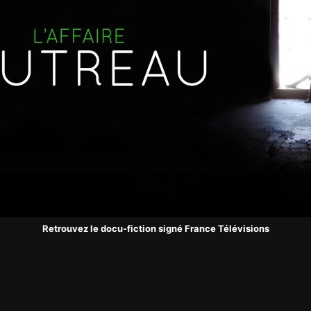
Retrouvez le docu-fiction signé France Télévisions