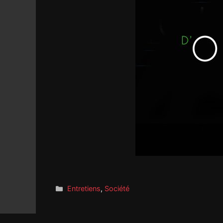
Catégories
Entretiens
,
Société