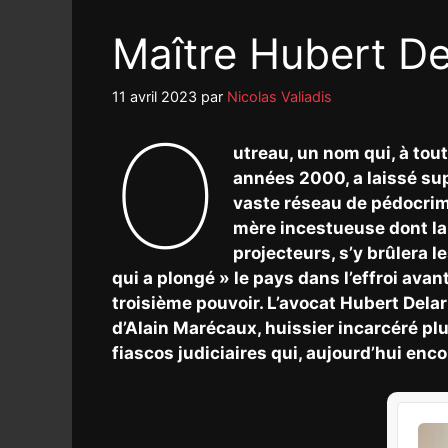
Maître Hubert D
11 avril 2023
par
Nicolas Valiadis
O
utreau, un nom qui, à tou
années 2000, a laissé sup
vaste réseau de pédocrim
mère incestueuse dont la 
projecteurs, s’y brûlera l
qui a plongé » le pays dans l’effroi av
troisième pouvoir. L’avocat Hubert Delar
d’Alain Marécaux, huissier incarcéré plu
fiascos judiciaires qui, aujourd’hui enc