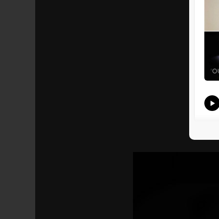
S’ab
Parta