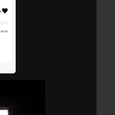
00
:
00