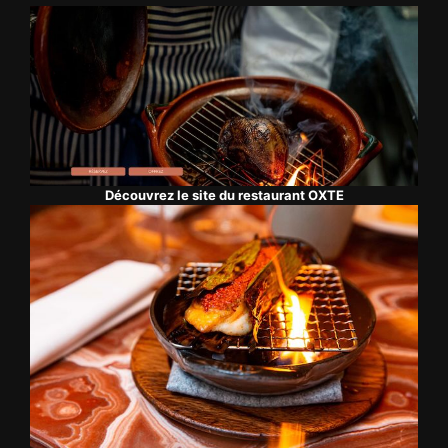
Edisound
Flux RSS
Partager l'épisode
Facebook
X
LinkedIn
Lien de l'épisode
Découvrez le site du restaurant OXTE