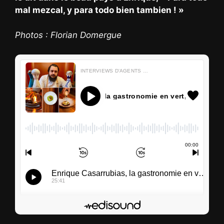
mal mezcal, y para todo bien tambien ! »
Photos : Florian Domergue
INTERVIEWS D'AGENTS D'ENTRETIENS
Enrique Casarrubias, la gastronomie en vert, blanc, ro…
00
:
00
00
:
00
Enrique Casarrubias, la gastronomie en vert, bl
25:41
S’abonner