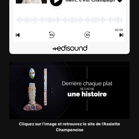
00
:
00
00
:
00
S’abonner
Edisound
Flux RSS
Partager l'épisode
Facebook
X
LinkedIn
Lien de l'épisode
Cliquez sur l’image et retrouvez le site de l’Assiette
Champenoise