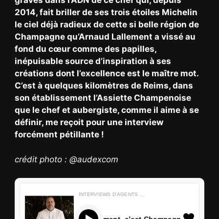
gravés dans l’ADN de ce chef qui, depuis
2014, fait briller de ses trois étoiles Michelin
le ciel déjà radieux de cette si belle région de
Champagne qu’Arnaud Lallement a vissé au
fond du cœur comme des papilles,
inépuisable source d’inspiration à ses
créations dont l’excellence est le maître mot.
C’est à quelques kilomètres de Reims, dans
son établissement l’Assiette Champenoise
que le chef et aubergiste, comme il aime à se
définir, me reçoit pour une interview
forcément pétillante !
crédit photo : @audexcom
INTERVIEWS D'AGENTS D'ENTRETIENS
Arnaud Lallement, c’est Champagne !