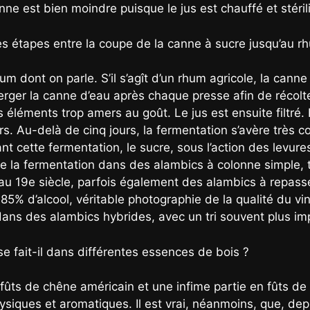
nne est bien moindre puisque le jus est chauffé et stéril
s étapes entre la coupe de la canne à sucre jusqu’au r
m dont on parle. S’il s’agît d’un rhum agricole, la canne
sperger la canne d’eau après chaque presse afin de récol
es éléments trop amers au goût. Le jus est ensuite filtré.
rs. Au-delà de cinq jours, la fermentation s’avère très 
nt cette fermentation, le sucre, sous l’action des levure
 de la fermentation dans des alambics à colonne simple, 
au 19e siècle, parfois également des alambics à repasse
 85% d’alcool, véritable photographie de la qualité du vin
 dans des alambics hybrides, avec un tri souvent plus im
se fait-il dans différentes essences de bois ?
n fûts de chêne américain et une infime partie en fûts de
hysiques et aromatiques. Il est vrai, néanmoins, que, de