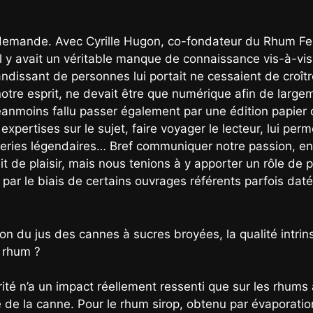
une demande. Avec Cyrille Hugon, co-fondateur du Rhum F
, il y avait un véritable manque de connaissance vis-à-v
randissant de personnes lui portait ne cessaient de croî
otre esprit, ne devait être que numérique afin de large
néanmoins fallu passer également par une édition papier q
expertises sur le sujet, faire voyager le lecteur, lui per
illeries légendaires… Bref communiquer notre passion, en
t de plaisir, mais nous tenions à y apporter un rôle de pa
par le biais de certains ouvrages référents parfois daté
ion du jus des cannes à sucres broyées, la qualité intrin
d rhum ?
ité n’a un impact réellement ressenti que sur les rhums 
e de la canne. Pour le rhum sirop, obtenu par évaporati