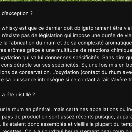
m d’exception ?
 whisky est que ce dernier doit obligatoirement être vieil
l n’existe pas de législation qui impose une durée de vie
e la fabrication du rhum et de sa complexité aromatique
res arômes grâce à une multitude de réactions chimiques
ydation qui va lui donner ses spécificités. Sans dire que
nsidérable sur ses spécificités. Si, une fois mis en boute
ons de conservation. L’oxydation (contact du rhum avec 
e sa puissance intrinsèque si ce contact à l’air s’avère t
 a été distillé ?
our le rhum en général, mais certaines appellations ou i
s pays de production sont assez récents puisque, aupara
Ils étaient donc assemblés et vieillis la plupart du tem
res recettes. On a aujourd’hui heureusement beaucoup pl