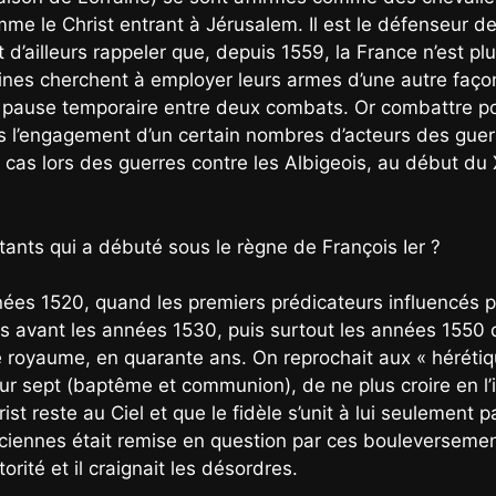
mme le Christ entrant à Jérusalem. Il est le défenseur de
aut d’ailleurs rappeler que, depuis 1559, la France n’est 
es cherchent à employer leurs armes d’une autre façon.
ne pause temporaire entre deux combats. Or combattre po
 l’engagement d’un certain nombres d’acteurs des guerres
e cas lors des guerres contre les Albigeois, au début du X
tants qui a débuté sous le règne de François Ier ?
nées 1520, quand les premiers prédicateurs influencés 
as avant les années 1530, puis surtout les années 1550 q
royaume, en quarante ans. On reprochait aux « hérétique
 sept (baptême et communion), de ne plus croire en l’i
rist reste au Ciel et que le fidèle s’unit à lui seulement 
nciennes était remise en question par ces bouleversemen
ité et il craignait les désordres.