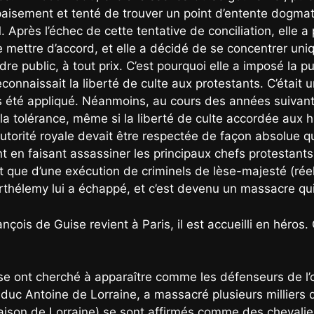
apaisement et tenté de trouver un point d’entente dogmat
Après l’échec de cette tentative de conciliation, elle a
mettre d’accord, et elle a décidé de se concentrer uniq
l’ordre public, à tout prix. C’est pourquoi elle a imposé la
reconnaissait la liberté de culte aux protestants. C’étai
pas été appliqué. Néanmoins, au cours des années suivantes
 la tolérance, même si la liberté de culte accordée aux h
l’autorité royale devait être respectée de façon absolue 
 en faisant assassiner les principaux chefs protestants 
ait que d’une exécution de criminels de lèse-majesté (ré
rthélemy lui a échappé, et c’est devenu un massacre qui a
ois de Guise revient à Paris, il est accueilli en héros. 
se ont cherché à apparaître comme les défenseurs de l’
 duc Antoine de Lorraine, a massacré plusieurs milliers 
maison de Lorraine) se sont affirmés comme des chevalie