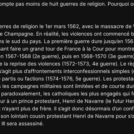
ompte pas moins de huit guerres de religion. Pourquoi on
uerres de religion le 1er mars 1562, avec le massacre d
Champagne. En réalité, les violences ont commencé bien
s le sud du pays. La première guerre dure jusqu’en 156
sant faire un grand tour de France à la Cour pour montrer
en 1567-1568 (2e guerre), puis en 1568-1570 (3e guerre)
e la reprise des violences (1572-1573, 4e guerre). Le règ
s’agit plus d’affrontements interconfessionnels simples (
re partis ou factions (1574-1576, 5e guerre). Les protes
 les campagnes militaires sont limitées et de courte dur
, paradoxalement, les catholiques les plus engagés qui f
ur à un prince protestant, Henri de Navarre (le futur Henri
t n’ayant plus de frère. Il s’agit donc désormais d’un conf
ier à son lointain cousin protestant Henri de Navarre pour 
III sera assassiné.