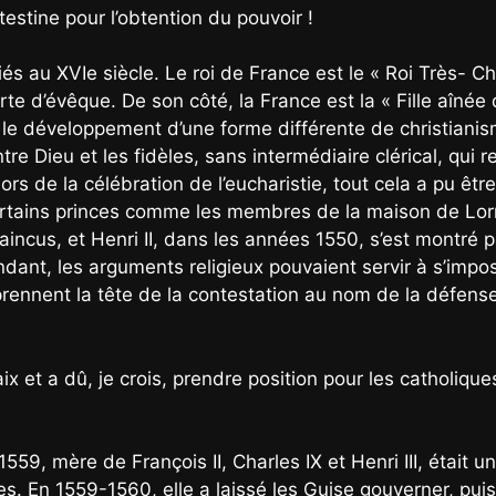
testine pour l’obtention du pouvoir !
iés au XVIe siècle. Le roi de France est le « Roi Très- Chr
rte d’évêque. De son côté, la France est la « Fille aînée d
i le développement d’une forme différente de christianism
re Dieu et les fidèles, sans intermédiaire clérical, qui r
n lors de la célébration de l’eucharistie, tout cela a pu 
tains princes comme les membres de la maison de Lorr
ncus, et Henri II, dans les années 1550, s’est montré p
dant, les arguments religieux pouvaient servir à s’impos
prennent la tête de la contestation au nom de la défense
aix et a dû, je crois, prendre position pour les catholiqu
559, mère de François II, Charles IX et Henri III, était un
ues. En 1559-1560, elle a laissé les Guise gouverner, pui