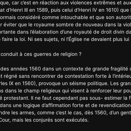
ogique, car c’est en réaction aux violences extrêmes et a
at d’Henri III en 1589, puis celui d’Henri IV en 1610) que
oit désormais considéré comme intouchable et que son aut
ur éviter que le royaume sombre de nouveau dans la viole
rtante dans l’élaboration d’une royauté de droit divin dan
aire la loi. Ni ses sujets, ni l’Église ne devaient plus lu
 conduit à ces guerres de religion ?
 des années 1560 dans un contexte de grande fragilité d
t régné sans rencontrer de contestation forte à l’intérieu
arles IX en 1560), provoque un séisme politique. Les gr
ns dans le champ religieux qui visent à renforcer leur pou
é protestant. Il ne faut cependant pas sous- estimer la 
dans une logique d’affirmation forte et de revendication 
rendre les armes, comme c’est le cas, dès 1560, d’un 
Cour, mais les conjurés sont exécutés.