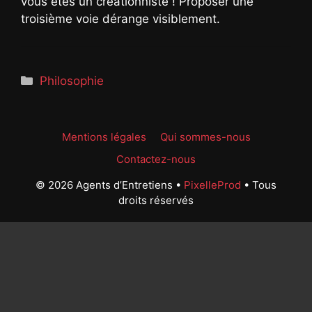
vous êtes un créationniste ! Proposer une
troisième voie dérange visiblement.
Catégories
Philosophie
Mentions légales
Qui sommes-nous
Contactez-nous
© 2026 Agents d’Entretiens •
PixelleProd
• Tous
droits réservés