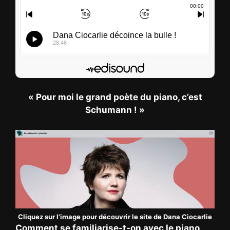
00
:
00
00
:
00
Dana Ciocarlie décoince la bulle !
28:46
S’abonner
« Pour moi le grand poète du piano, c’est
Edisound
Flux RSS
Schumann ! »
Partager l'épisode
Facebook
X
LinkedIn
Lien de l'épisode
Cliquez sur l’image pour découvrir le site de Dana Ciocarlie
Comment se familiarise-t-on avec le piano