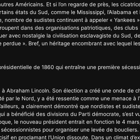
autres Américains. Et si l’on regarde de près, les cicatr
ains états du Sud, comme le Mississippi, l’Alabama et l
e, nombre de sudistes continuent à appeler « Yankees »
groupent dans des organisations patriotiques, des clubs
uer avec nostalgie la civilisation esclavagiste du Sud, 
se perdue ». Bref, un héritage encombrant avec lequel le
 présidentielle de 1860 qui entraîne une première sécess
on à Abraham Lincoln. Son élection a créé une onde de c
rté par le Nord, y a été ressentie comme une menace à l’
ailleurs, a clairement démontré que nordistes et sudiste
 a bénéficié des divisions du Parti démocrate, s’est vu l
oque, le nouveau président entrait en fonction le 4 mars
es sécessionnistes pour organiser une levée de bouclier
isif en proclamant l’Union dissoute. Dans un climat d’exal