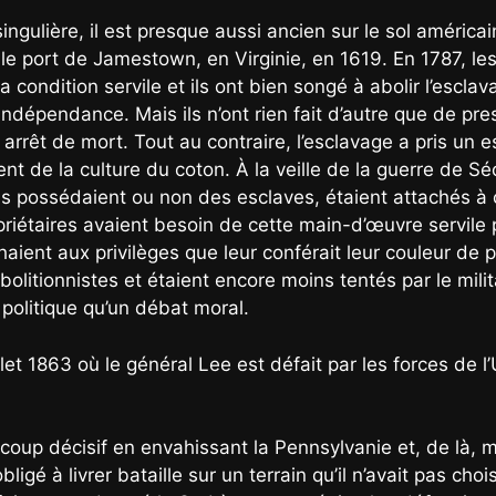
ngulière, il est presque aussi ancien sur le sol américa
e port de Jamestown, en Virginie, en 1619. En 1787, les
 condition servile et ils ont bien songé à abolir l’esclav
dépendance. Mais ils n’ont rien fait d’autre que de presc
 arrêt de mort. Tout au contraire, l’esclavage a pris un
 de la culture du coton. À la veille de la guerre de Séc
ils possédaient ou non des esclaves, étaient attachés à
ropriétaires avaient besoin de cette main-d’œuvre servile
ient aux privilèges que leur conférait leur couleur de pe
litionnistes et étaient encore moins tentés par le milit
 politique qu’un débat moral.
let 1863 où le général Lee est défait par les forces de 
n coup décisif en envahissant la Pennsylvanie et, de là
obligé à livrer bataille sur un terrain qu’il n’avait pas ch