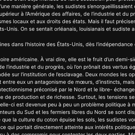
une manière générale, les sudistes s’enorgueillissaient d
supérieur à l’Amérique des affaires, de l’industrie et du pr
mes locaux et aux droits des états. Mais il faut préciser
-Unis. On se sentait orléanais, louisianais et sudiste a
cines dans l’histoire des États-Unis, dès l’indépendance
toire américaine. À vrai dire, elle est le fruit d’un demi-s
e l’industrie et du progrès, où l’on prônait des vertus éga
ndée sur l’institution de l’esclavage. Deux mondes les op
ait entre eux un antagonisme de mœurs, d’instincts, mais
otectionnisme préconisé par le Nord et le libre- échange
e de production et de richesse. Surtout, les tensions se 
celle-ci est devenue peu à peu un problème politique 
lanteurs du Sud et les fermiers libres du Nord se sont di
e que la culture du coton épuise les sols, les sudistes v
ce qui portait directement atteinte aux intérêts politiq
ru à des compromis pour contenter les deux parties. Mais