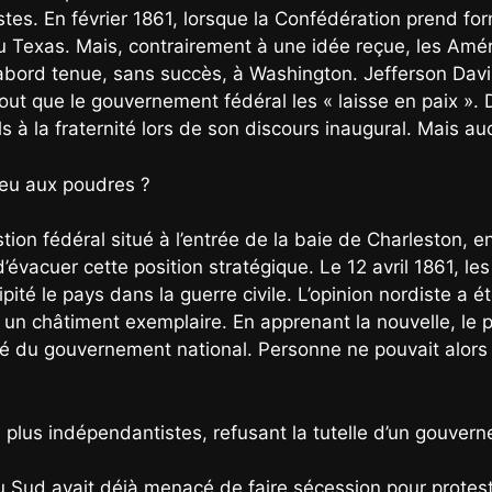
tes. En février 1861, lorsque la Confédération prend for
au Texas. Mais, contrairement à une idée reçue, les Amér
abord tenue, sans succès, à Washington. Jefferson Davis
out que le gouvernement fédéral les « laisse en paix ». 
s à la fraternité lors de son discours inaugural. Mais au
feu aux poudres ?
n fédéral situé à l’entrée de la baie de Charleston, en 
’évacuer cette position stratégique. Le 12 avril 1861, 
ipité le pays dans la guerre civile. L’opinion nordiste a é
mé un châtiment exemplaire. En apprenant la nouvelle, le p
ité du gouvernement national. Personne ne pouvait alors i
n, plus indépendantistes, refusant la tutelle d’un gouver
 Sud avait déjà menacé de faire sécession pour protester