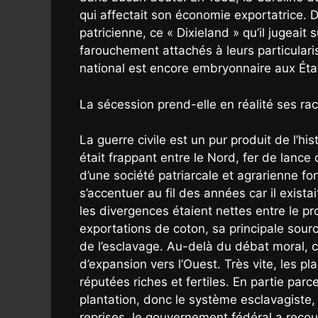
qui affectait son économie exportatrice. D’
patricienne, ce « Dixieland » qu’il jugeait 
farouchement attachés à leurs particularis
national est encore embryonnaire aux États
La sécession prend-elle en réalité ses ra
La guerre civile est un pur produit de l’his
était frappant entre le Nord, fer de lance d
d’une société patriarcale et agrarienne fo
s’accentuer au fil des années car il exist
les divergences étaient nettes entre le pr
exportations de coton, sa principale sourc
de l’esclavage. Au-delà du débat moral, 
d’expansion vers l’Ouest. Très vite, les p
réputées riches et fertiles. En partie parc
plantation, donc le système esclavagiste, 
reprises, le gouvernement fédéral a recou